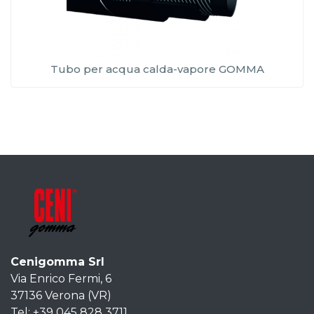
Tubo per acqua calda-vapore GOMMA
Cenigomma Srl
Via Enrico Fermi, 6
37136 Verona (VR)
Tel: +39 045 828 3711