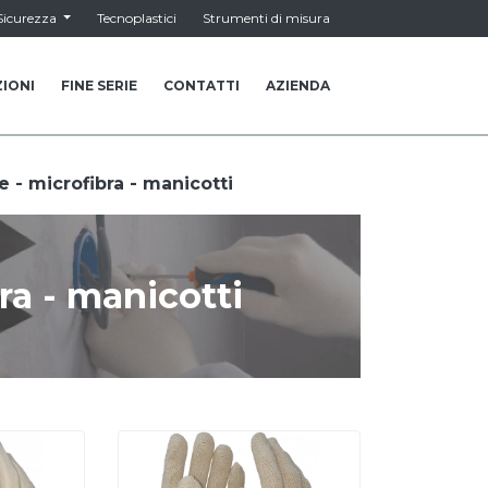
Sicurezza
Tecnoplastici
Strumenti di misura
IONI
FINE SERIE
CONTATTI
AZIENDA
 - microfibra - manicotti
ra - manicotti