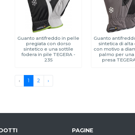
Guanto antifreddo in pelle
Guanto antifreddo
pregiata con dorso
sintetica di alta
sintetico e una sottile
con motivo a dia
fodera in pile TEGERA -
palmo per una
235
presa TEGERA 
‹
1
2
›
DOTTI
PAGINE