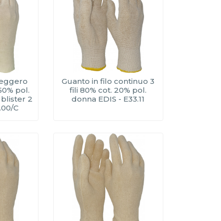
leggero
Guanto in filo continuo 3
50% pol.
fili 80% cot. 20% pol.
lister 2
donna EDIS - E33.11
3.00/C