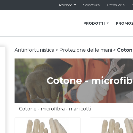
Aziende
Saldatura
Utensileria
PRODOTTI
PROMOZ
Antinfortunistica >
Protezione delle mani >
Cotone
Cotone - microfib
Cotone - microfibra - manicotti