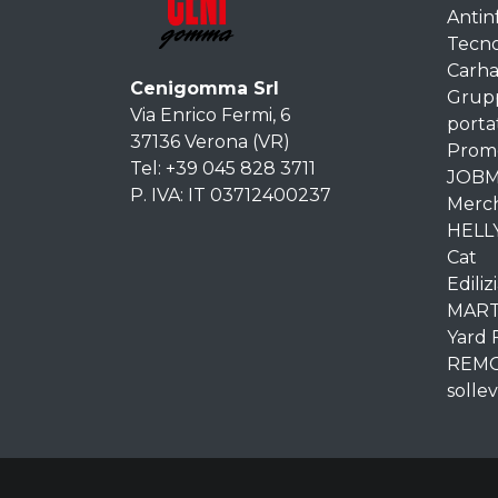
Antin
Tecn
Carha
Cenigomma Srl
Grupp
Via Enrico Fermi, 6
portat
37136 Verona (VR)
Promo
Tel: +39 045 828 3711
JOBM
P. IVA: IT 03712400237
Merch
HELL
Cat
Ediliz
MART
Yard 
REMCO 
solle