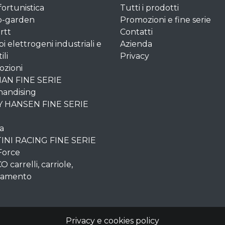
fortunistica
Tutti i prodotti
o-garden
Promozioni e fine serie
rtt
Contatti
i elettrogeni industriali e
Azienda
ili
Privacy
zioni
AN FINE SERIE
andising
Y HANSEN FINE SERIE
ia
INI RACING FINE SERIE
Force
carrelli, carriole,
vamento
Privacy e cookies policy