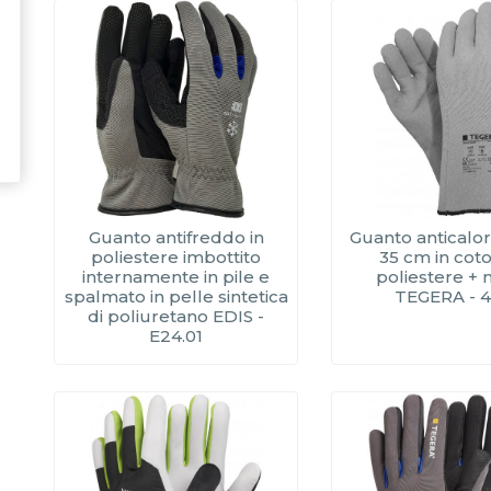
Guanto antifreddo in
Guanto anticalo
poliestere imbottito
35 cm in cot
internamente in pile e
poliestere + n
spalmato in pelle sintetica
TEGERA - 
di poliuretano EDIS -
E24.01