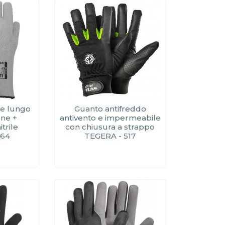
re lungo
Guanto antifreddo
one +
antivento e impermeabile
itrile
con chiusura a strappo
464
TEGERA - 517