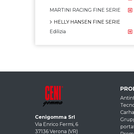
MARTINI RACING FINE SERIE
HELLY HANSEN FINE SERIE
Edilizia
PRO
Antin
Tecn
Carha
Cenigomma Srl
Grupp
Via Enrico Fermi, 6
portat
37136 Verona (VR)
Promo