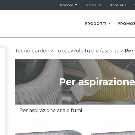
Aziende
Saldatura
Utensileria
PRODOTTI
PROMOZ
Tecno-garden >
Tubi, avvolgitubi e fascette >
Per
Per aspirazione
Per aspirazione aria e fumi