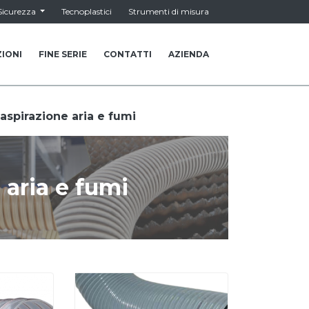
Sicurezza
Tecnoplastici
Strumenti di misura
IONI
FINE SERIE
CONTATTI
AZIENDA
 aspirazione aria e fumi
 aria e fumi