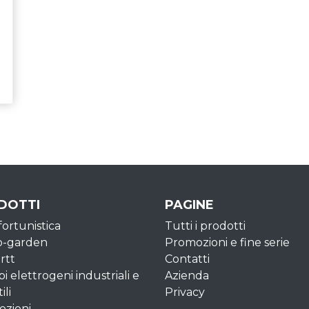
DOTTI
PAGINE
fortunistica
Tutti i prodotti
o-garden
Promozioni e fine serie
rtt
Contatti
i elettrogeni industriali e
Azienda
ili
Privacy
zioni